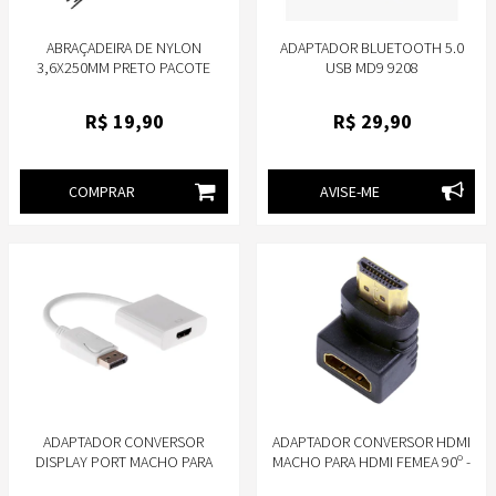
ABRAÇADEIRA DE NYLON
ADAPTADOR BLUETOOTH 5.0
3,6X250MM PRETO PACOTE
USB MD9 9208
COM 100 UNIDADES ABCD0012
R$
19
,90
R$
29
,90
COMPRAR
AVISE-ME
ADAPTADOR CONVERSOR
ADAPTADOR CONVERSOR HDMI
DISPLAY PORT MACHO PARA
MACHO PARA HDMI FEMEA 90º -
HDMI FEMEA 15CM BRANCO -
STORM ADAP0045