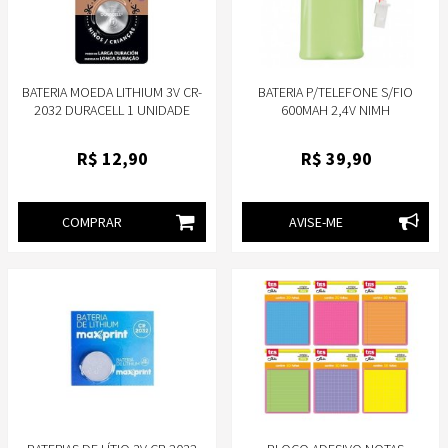
BATERIA MOEDA LITHIUM 3V CR-
BATERIA P/TELEFONE S/FIO
2032 DURACELL 1 UNIDADE
600MAH 2,4V NIMH
RECARREGÁVEL - AB4191
INTELBRAS - TS 40 TS 60 TS 2510
R$
12
,90
R$
39
,90
TS 5120
COMPRAR
AVISE-ME