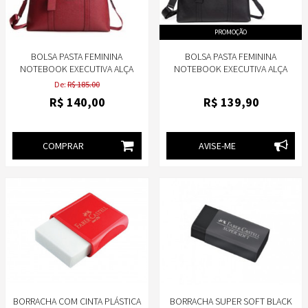
PROMOÇÃO
BOLSA PASTA FEMININA
BOLSA PASTA FEMININA
NOTEBOOK EXECUTIVA ALÇA
NOTEBOOK EXECUTIVA ALÇA
TIRACOLO PU SAFFIANO -
TIRACOLO PU SAFFIANO PRETA -
De:
R$ 185.00
CRUZEIRO
CRUZEIRO
R$
140
,00
R$
139
,90
COMPRAR
AVISE-ME
BORRACHA COM CINTA PLÁSTICA
BORRACHA SUPER SOFT BLACK