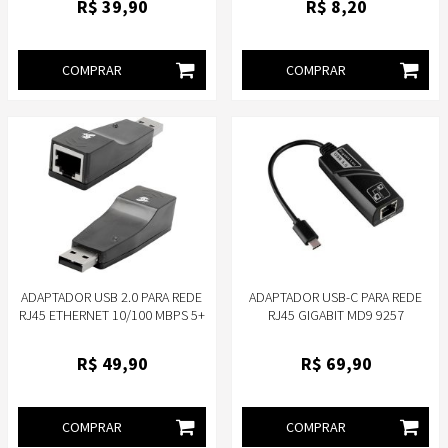
R$
39
,90
R$
8
,20
COMPRAR
COMPRAR
ADAPTADOR USB 2.0 PARA REDE
ADAPTADOR USB-C PARA REDE
RJ45 ETHERNET 10/100 MBPS 5+
RJ45 GIGABIT MD9 9257
R$
49
,90
R$
69
,90
COMPRAR
COMPRAR