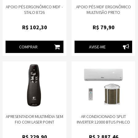
APOIO PÉS ERGONÔMICO MDF -
APOIO PÉS MDF ERGONÔMICO
STALO 8726
MULTIVISÃO PRETO
R$
102
,30
R$
79
,90
COMPRAR
AVISE-ME
APRESENTADOR MULTIMÍDIA SEM
AR CONDICIONADO SPLIT
FIO COM LASER POINT
INVERTER 12000 BTUS PHILCO
VERMELHO PRETO LOGITECH
FRIO PAC12FC - 220V
R400 910-001354
R$
229
,90
R$
2.887
,46