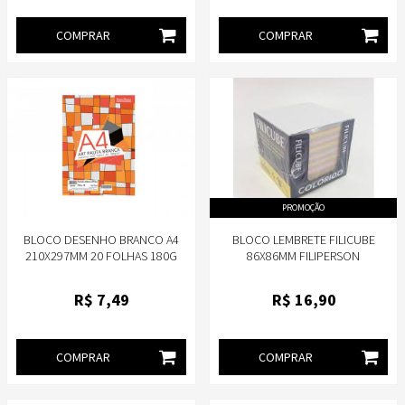
COMPRAR
COMPRAR
PROMOÇÃO
BLOCO DESENHO BRANCO A4
BLOCO LEMBRETE FILICUBE
210X297MM 20 FOLHAS 180G
86X86MM FILIPERSON
SEM MARGEM - MARCA PAUTA
BRANCA
R$
7
,49
R$
16
,90
COMPRAR
COMPRAR