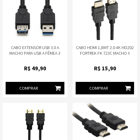
CABO EXTENSOR USB 3.0 A
CABO HDMI 1,8MT 2.0 4K HD202
MACHO PARA USB A FÊMEA 3
FORTREK FK 723C MACHO X
METROS STORM CBUS0036
MACHO
R$
49
,90
R$
15
,90
COMPRAR
COMPRAR