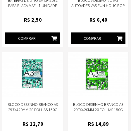
BATERIAS DE LÍTIO 3V CR-2032
BLOCO ADESIVO NOTAS
PARA PLACA MAE - 1 UNIDADE
AUTOADESIVAS FUN HOLIC POP
TRIS 30 FOLHAS MEDIDAS 76M X
76MM UNIDADE
R$
2
,50
R$
6
,40
COMPRAR
COMPRAR
BLOCO DESENHO BRANCO A3
BLOCO DESENHO BRANCO A3
297X420MM 20 FOLHAS 150G
297X420MM 20 FOLHAS 180G
SEM MARGEM - MARCA PAUTA
SEM MARGEM - MARCA PAUTA
BRANCA
BRANCA
R$
12
,70
R$
14
,89