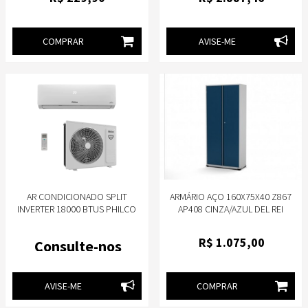
COMPRAR
AVISE-ME
AR CONDICIONADO SPLIT
ARMÁRIO AÇO 160X75X40 Z867
INVERTER 18000 BTUS PHILCO
AP408 CINZA/AZUL DEL REI
FRIO PAC18FB - 220V
PANDIN
R$
1.075
,00
Consulte-nos
AVISE-ME
COMPRAR