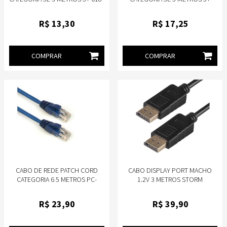
1069
018+1068
R$
13
,30
R$
17
,25
COMPRAR
COMPRAR
CABO DE REDE PATCH CORD
CABO DISPLAY PORT MACHO
CATEGORIA 6 5 METROS PC-
1.2V 3 METROS STORM
ETH6U50BL PLUSCABLE
CBDP0007
R$
23
,90
R$
39
,90