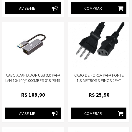
AVISE-ME
COMPRAR
CABO ADAPTADOR USB 3.0 PARA
CABO DE FORÇA PARA FONTE
LAN 10/100/1000MBPS 018-7549
1,8 METROS 3 PINOS 2P+T
5+
MEGATRON IEC C13
R$
109
,90
R$
25
,90
AVISE-ME
COMPRAR