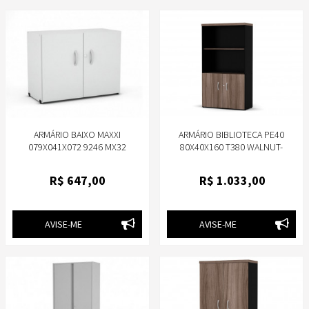
ARMÁRIO BAIXO MAXXI
ARMÁRIO BIBLIOTECA PE40
079X041X072 9246 MX32
80X40X160 T380 WALNUT-
CINZA/CINZA-PANDIN
PANDIN
R$
647
,00
R$
1.033
,00
AVISE-ME
AVISE-ME