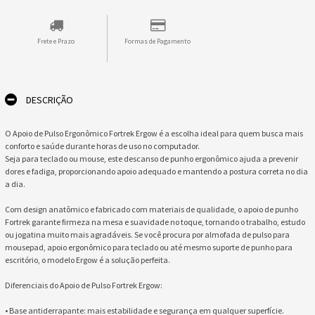
Frete e Prazo
Formas de Pagamento
DESCRIÇÃO
O Apoio de Pulso Ergonômico Fortrek Ergow é a escolha ideal para quem busca mais
conforto e saúde durante horas de uso no computador.
Seja para teclado ou mouse, este descanso de punho ergonômico ajuda a prevenir
dores e fadiga, proporcionando apoio adequado e mantendo a postura correta no dia
a dia.
Com design anatômico e fabricado com materiais de qualidade, o apoio de punho
Fortrek garante firmeza na mesa e suavidade no toque, tornando o trabalho, estudo
ou jogatina muito mais agradáveis. Se você procura por almofada de pulso para
mousepad, apoio ergonômico para teclado ou até mesmo suporte de punho para
escritório, o modelo Ergow é a solução perfeita.
Diferenciais do Apoio de Pulso Fortrek Ergow:
• Base antiderrapante: mais estabilidade e segurança em qualquer superfície.