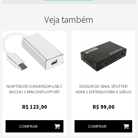
Veja também
ADAPTADOR CONVERSOR USB C
DIVISOR DE SINAL SPLITTER
MACHO X MINI DISPLAYPORT
HDMI 1 ENTRADA PARA 4 SAÍDAS
FEMEA MD9 9403
(1X4) 1.4 SUPORTE A
RESOLUÇÃO 4K STORM
R$
123
,90
R$
99
,00
CHSL0005
COMPRAR
COMPRAR