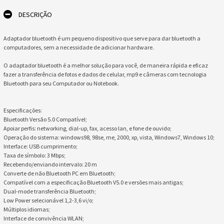
DESCRIÇÃO
Adaptador bluetooth é um pequeno dispositivo que serve para dar bluetooth a
computadores, sem a necessidade de adicionar hardware.
O adaptador bluetooth é a melhor solução para você, de maneira rápida e eficaz
fazer a transferência de fotos e dados de celular, mp9 e câmeras com tecnologia
Bluetooth para seu Computador ou Notebook.
Especificações:
Bluetooth Versão 5.0 Compatível;
Apoiar perfis: networking, dial-up, fax, acesso lan, e fone de ouvido;
Operação do sistema: windows98, 98se, me, 2000, xp, vista, Windows7, Windows 10;
Interface: USB cumprimento;
Taxa de símbolo: 3 Mbps;
Recebendo/enviando intervalo: 20 m
Converte de não Bluetooth PC em Bluetooth;
Compatível com a especificação Bluetooth V5.0 e versões mais antigas;
Dual-mode transferência Bluetooth;
Low Power selecionável 1,2-3,6 vi/o;
Múltiplos idiomas;
Interface de convivência WLAN;