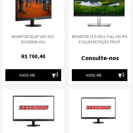
MONITOR 18,5P LED AOC
MONITOR 21.5 DELL FULL HD IPS
E970SWN VGA
P2222H ROTAÇÃO PIVOT
INCLINAÇÃO, AJUSTE ALTURA
R$
700
,40
Consulte-nos
AVISE-ME
AVISE-ME