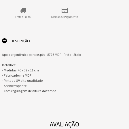
Frete e Prazo
Formas de Pagamento
DESCRIÇÃO
Apoio ergonômico para os pés - 8726 MDF - Preto - Stalo
Detalhes:
- Medidas: 40 x 32 x 11 cm
- Fabricado me MDF
- Pintado UV alta qualidade
- Antiderrapante
- Com regulagem de altura do tampo
AVALIAÇÃO