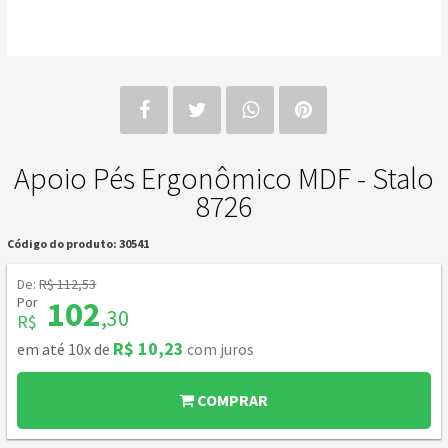
Apoio Pés Ergonômico MDF - Stalo
8726
Código do produto: 30541
De:
R$ 112,53
Por
102
,30
R$
R$ 10,23
em até 10x de
com juros
COMPRAR