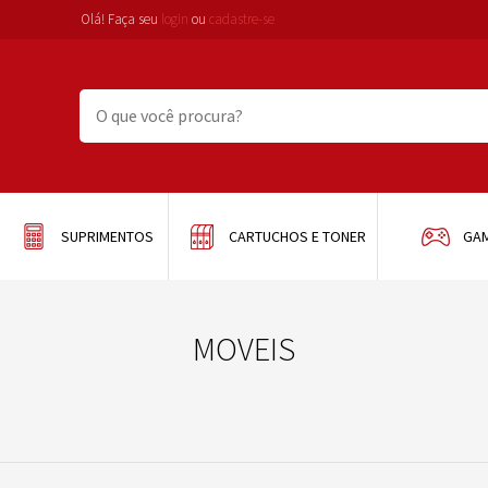
Olá! Faça seu
login
ou
cadastre-se
SUPRIMENTOS
CARTUCHOS E TONER
GA
MOVEIS