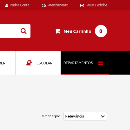
Minha Conta
Atendimento
Meus Pedidos
0
Meu Carrinho
DEPARTAMENTOS
MER
ESCOLAR
Relevância
Ordenar por: