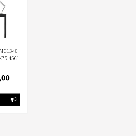
 MG1340
X75 4561
ANDIN
,00