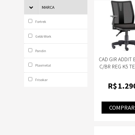
MARCA
Fortrek
Gebb Work
Pandin
CAD GIR ADDIT 
Plaxmetal
C/BR REG K5 T
FRISOK
Frisokar
R$
1.29
COMPRAR