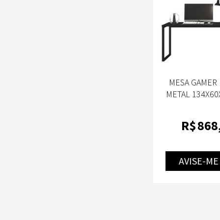
MESA GAMER
METAL 134X60
PTO/PTO P
R$
868
AVISE-ME