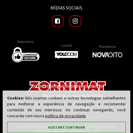
MÍDIAS SOCIAIS
Segurança
Layout
Plataforma
Cookies:
Nós usamos cookies e outras tecnologias semelhantes
para melhorar a experiência de navegação e recomendar
Todas as regras, preços e promoções são válidas apenas para produtos vendidos
conteúdo de seu interesse. Ao continuar navegando, você
e entregues por nossa loja virtual zornimat.com.br, não válidos para as lojas
concorda com nossa
política de privacidade
.
físicas. O preço válido será o da finalização da compra.
JMZ COMERCIO DE ARTIGOS PARA ESCRITORIO EIRELI ME | CNPJ:
ACEITAR E CONTINUAR
21.676.301/0001-00 | Campo Grande / MS