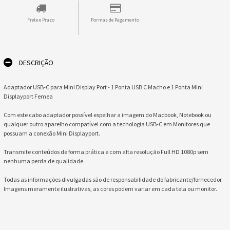
Frete e Prazo
Formas de Pagamento
DESCRIÇÃO
Adaptador USB-C para Mini Display Port - 1 Ponta USB C Macho e 1 Ponta Mini
Displayport Femea
Com este cabo adaptador possível espelhar a imagem do Macbook, Notebook ou
qualquer outro aparelho compatível com a tecnologia USB-C em Monitores que
possuam a conexão Mini Displayport.
Transmite conteúdos de forma prática e com alta resolução Full HD 1080p sem
nenhuma perda de qualidade.
Todas as informações divulgadas são de responsabilidade do fabricante/fornecedor.
Imagens meramente ilustrativas, as cores podem variar em cada tela ou monitor.