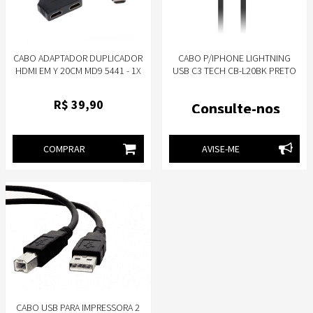
CABO ADAPTADOR DUPLICADOR
CABO P/IPHONE LIGHTNING
HDMI EM Y 20CM MD9 5441 - 1X
USB C3 TECH CB-L20BK PRETO
PORTA HDMI MACHO 2X PORTAS
HDMI FEMEA
R$
39
,90
Consulte-nos
COMPRAR
AVISE-ME
CABO USB PARA IMPRESSORA 2