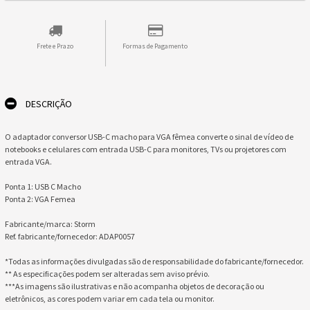
Frete e Prazo
Formas de Pagamento
DESCRIÇÃO
O adaptador conversor USB-C macho para VGA fêmea converte o sinal de vídeo de
notebooks e celulares com entrada USB-C para monitores, TVs ou projetores com
entrada VGA.
Ponta 1: USB C Macho
Ponta 2: VGA Femea
Fabricante/marca: Storm
Ref. fabricante/fornecedor: ADAP0057
*Todas as informações divulgadas são de responsabilidade do fabricante/fornecedor.
** As especificações podem ser alteradas sem aviso prévio.
***As imagens são ilustrativas e não acompanha objetos de decoração ou
eletrônicos, as cores podem variar em cada tela ou monitor.