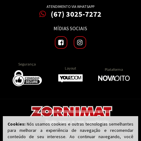
ATENDIMENTO VIA WHATSAPP
(67) 3025-7272
MÍDIAS SOCIAIS
Segurança
Layout
Plataforma
Cookies:
Nós usamos cookies e outras tecnologias semelhantes
para melhorar a experiência de navegação e recomendar
Todas as regras, preços e promoções são válidas apenas para produtos vendidos
conteúdo de seu interesse. Ao continuar navegando, você
e entregues por nossa loja virtual zornimat.com.br, não válidos para as lojas