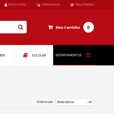
Minha Conta
Atendimento
Meus Pedidos
0
Meu Carrinho
DEPARTAMENTOS
MER
ESCOLAR
Relevância
Ordenar por: