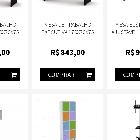
ABALHO
MESA DE TRABALHO
MESA ELÉT
0X70X75
EXECUTIVA 170X70X75
AJUSTÁVEL
ATURALE
PE40 140D WALNUT
FORTREK 
12
,00
R$
843
,00
R$
9
COMPRAR
COMP