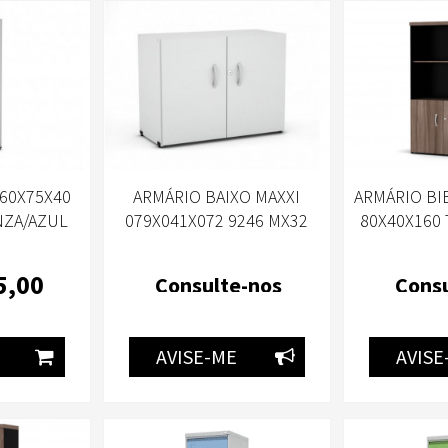
60X75X40
ARMÁRIO BAIXO MAXXI
ARMÁRIO BI
NZA/AZUL
079X041X072 9246 MX32
80X40X160 
ANDIN
CINZA/CINZA-PANDIN
PA
5
,00
Consulte-nos
Consu
AVISE-ME
AVISE