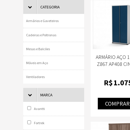
CATEGORIA
Armários e Gaveteiros
Cadeiras e Poltronas
Mesas e Balcões
ARMÁRIO AÇO 1
Móveis em Aço
Z867 AP408 CI
DEL REI P
Ventiladores
R$
1.07
MARCA
COMPRAR
Avantti
Fortrek