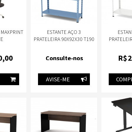
 MAXPRINT
ESTANTE AÇO 3
ESTAN
TE
PRATELEIRA 90X92X30 T190
PRATELEIR
AZUL DALILA-PANDIN
T190 BRA
0
,00
R$
2
Consulte-nos
AVISE-ME
COMP