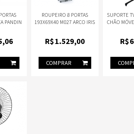
PORTAS
ROUPEIRO 8 PORTAS
SUPORTE T
ZA PANDIN
193X69X40 M027 ARCO IRIS
CHÃO MÓVE
AJUSTÁVE 3
- PIX PX
5
,06
R$
1.529
,00
R$
6
COMPRAR
COMP