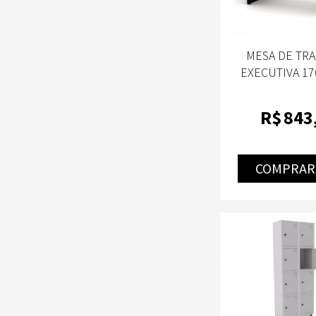
MESA DE TR
EXECUTIVA 17
PE40 140D N
R$
843
COMPRAR