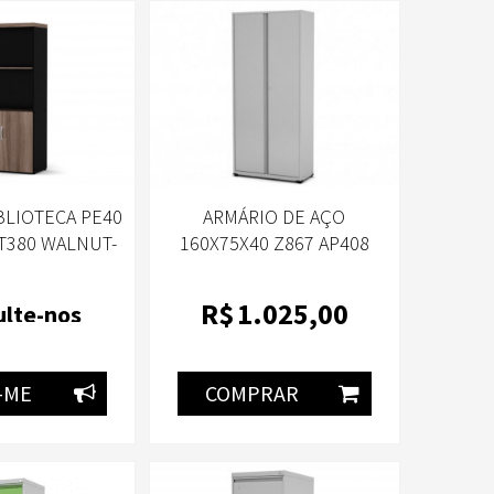
BLIOTECA PE40
ARMÁRIO DE AÇO
T380 WALNUT-
160X75X40 Z867 AP408
NDIN
CINZA/CINZA-PANDIN
R$
1.025
,00
lte-nos
-ME
COMPRAR