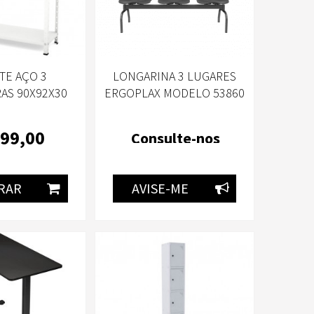
TE AÇO 3
LONGARINA 3 LUGARES
AS 90X92X30
ERGOPLAX MODELO 53860
NCO-PANDIN
SEM BRAÇO PLÁSTICO
PRETO SEM ESTOFADO-
99
,00
Consulte-nos
PLAXMETAL
RAR
AVISE-ME