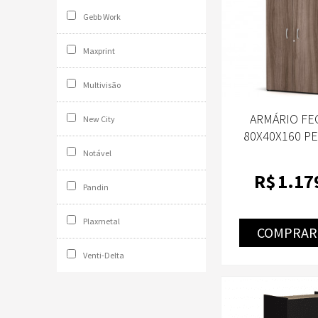
Gebb Work
Maxprint
Multivisão
ARMÁRIO F
New City
80X40X160 PE
WALNU
Notável
R$
1.17
Pandin
Plaxmetal
COMPRAR
Venti-Delta
Elements