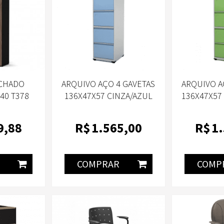
ECHADO
ARQUIVO AÇO 4 GAVETAS
ARQUIVO A
40 T378
136X47X57 CINZA/AZUL
136X47X57
T
DALI 935C-PANDIN
935C
9
,88
R$
1.565
,00
R$
1
COMPRAR
COMP