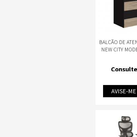
tomix
BALCÃO DE AT
NEW CITY MODE
2915 COR AMA
CALVI/PRETO-G
Consulte
AVISE-ME