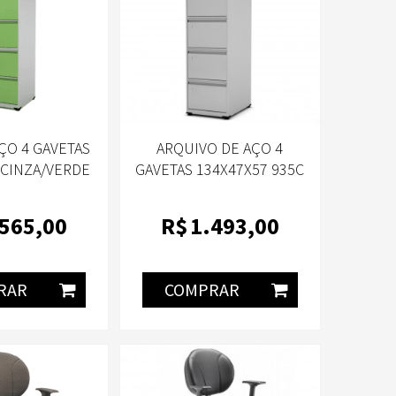
ÇO 4 GAVETAS
ARQUIVO DE AÇO 4
 CINZA/VERDE
GAVETAS 134X47X57 935C
-PANDIN
CINZA/CINZA GUIA-PANDIN
.565
,00
R$
1.493
,00
RAR
COMPRAR