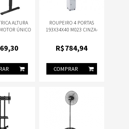
RICA ALTURA
ROUPEIRO 4 PORTAS
 MOTOR ÚNICO
193X34X40 M023 CINZA-
LIFT PRETA
PANDIN
0X60
69
,30
R$
784
,94
RAR
COMPRAR