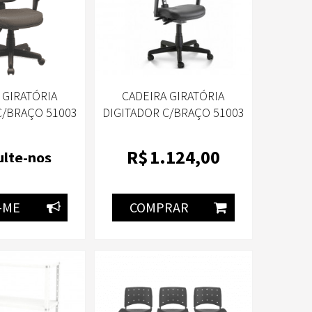
 GIRATÓRIA
CADEIRA GIRATÓRIA
C/BRAÇO 51003
DIGITADOR C/BRAÇO 51003
ECOLÓGICO
COURO ECOLÓGICO PRETO
0 PLAXMETAL
T19 PLAXMETAL
R$
1.124
,00
lte-nos
-ME
COMPRAR