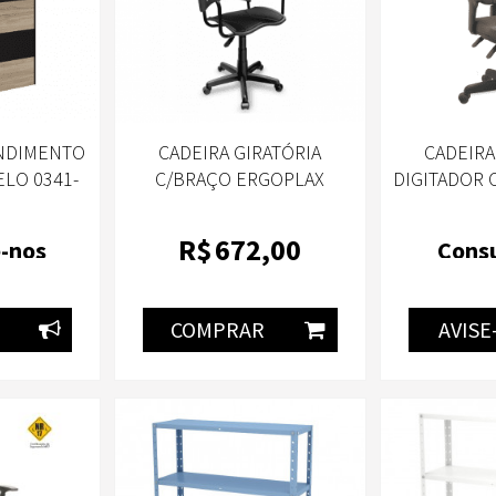
ENDIMENTO
CADEIRA GIRATÓRIA
CADEIRA
LO 0341-
C/BRAÇO ERGOPLAX
DIGITADOR 
DEIRADA
PRETO 33970 PLAXMETAL
COURO 
EBB WORK
MARROM T2
R$
672
,00
-nos
Consu
COMPRAR
AVISE