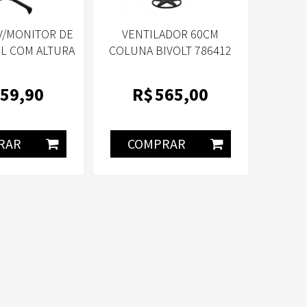
V/MONITOR DE
VENTILADOR 60CM
L COM ALTURA
COLUNA BIVOLT 786412
2" A 70" PRETO
VENTURA
-37 079-0056
59
,90
R$
565
,00
RAR
COMPRAR