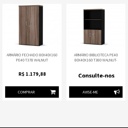
ARMÁRIO FECHADO 80X40X160
ARMÁRIO BIBLIOTECA PE40
PE40 T378 WALNUT
80X40X160 T380 WALNUT-
PANDIN
R$
1.179
,88
Consulte-nos
COMPRAR
AVISE-ME