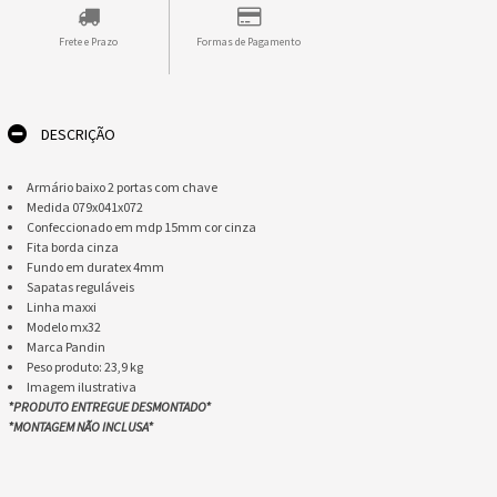
Frete e Prazo
Formas de Pagamento
DESCRIÇÃO
Armário baixo 2 portas com chave
Medida 079x041x072
Confeccionado em mdp 15mm cor cinza
Fita borda cinza
Fundo em duratex 4mm
Sapatas reguláveis
Linha maxxi
Modelo mx32
Marca Pandin
​Peso produto: 23,9 kg​
​​Imagem ilustrativa
*PRODUTO ENTREGUE DESMONTADO*
​*MONTAGEM NÃO INCLUSA*