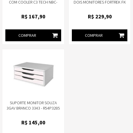
COM COOLER C3 TECH NBC-
DOIS MONITORES FORTREK FK
100BK 17.3 COM LED GIRO 360º
445S 17"-32" ARTICULADO
R$
167
,90
R$
229
,90
COMPRAR
COMPRAR
SUPORTE MONITOR SOUZA
3GAV BRANCO 3343 - R54P3285
R$
145
,00