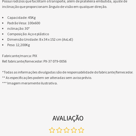
Possui rodízios que facilitam o transporte, além de prateleira embutida, ajuste de
inclinação que proporcionam ângulo de visão em qualquer direção.
Capacidade: 45Kg
Padrão Vesa: 100x600
nclinação: 30°
Composição: Aço e plástico
Dimensão Unidade: 8 x 34 x 152 cm (AxLxE)
Peso: 12,200Kg
Fabricante/marca: PIX
Ref. fabricante/fornecedor: PX-37 079-0056
*Todas as informações divulgadas são de responsabilidade do fabricante/fornecedor.
** As especificações podem ser alteradas sem aviso prévio.
*** Imagem meramente ilustrativa.
AVALIAÇÃO