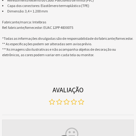
Revestimento externo do cabo: Policloreto de vinila (PVC)
Capa dos conectores: Elastômero termoplástico (TPE)
Dimensão: 3,4 × 1.200 mm
Fabricante/marca: Intelbras
Ref. fabricante/fornecedor: EUAC 12PP 4830075
*Todas as informações divulgadas são de responsabilidade do fabricante/fornecedor.
** As especificações podem ser alteradas sem aviso prévio.
***As imagens são ilustrativas e não acompanha objetos de decoração ou
eletrônicos, as cores podem variar em cada tela ou monitor.
AVALIAÇÃO