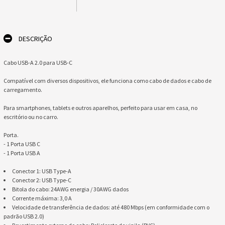
DESCRIÇÃO
Cabo USB-A 2.0 para USB-C
Compatível com diversos dispositivos, ele funciona como cabo de dados e cabo de
carregamento.
Para smartphones, tablets e outros aparelhos, perfeito para usar em casa, no
escritório ou no carro.
Porta.
- 1 Porta USB C
- 1 Porta USB A
Conector 1: USB Type-A
Conector 2: USB Type-C
Bitola do cabo: 24AWG energia / 30AWG dados
Corrente máxima: 3,0 A
Velocidade de transferência de dados: até 480 Mbps (em conformidade com o
padrão USB 2.0)