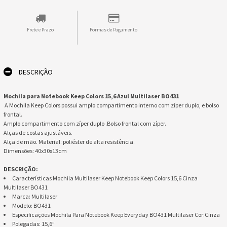
Frete e Prazo
Formas de Pagamento
DESCRIÇÃO
Mochila para Notebook Keep Colors 15,6 Azul Multilaser BO431
A Mochila Keep Colors possui amplo compartimento interno com zíper duplo, e bolso
frontal.
Amplo compartimento com zíper duplo .Bolso frontal com zíper.
Alças de costas ajustáveis.
Alça de mão. Material: poliéster de alta resistência.
Dimensões: 40x30x13cm
DESCRIÇÃO:
Características Mochila Multilaser Keep Notebook Keep Colors 15,6 Cinza
Multilaser BO431
Marca: Multilaser
Modelo: BO431
Especificações Mochila Para Notebook Keep Everyday BO431 Multilaser Cor:Cinza
Polegadas: 15,6”