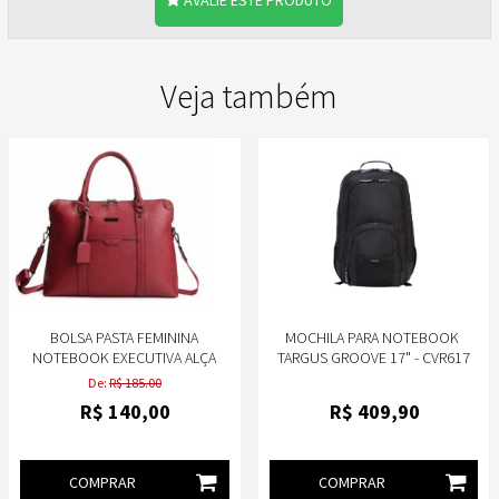
Veja também
BOLSA PASTA FEMININA
MOCHILA PARA NOTEBOOK ​
NOTEBOOK EXECUTIVA ALÇA
TARGUS GROOVE 17" - CVR617
TIRACOLO PU SAFFIANO -
De:
R$ 185.00
CRUZEIRO
R$
140
,00
R$
409
,90
COMPRAR
COMPRAR