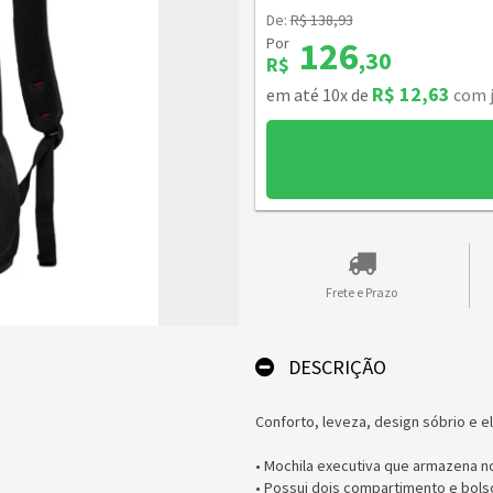
De:
R$ 138,93
Por
126
,30
R$
R$ 12,63
em até 10x de
com 
Frete e Prazo
DESCRIÇÃO
Conforto, leveza, design sóbrio e 
• Mochila executiva que armazena n
• Possui dois compartimento e bolso