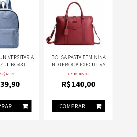
UNIVERSITARIA
BOLSA PASTA FEMININA
AZUL BO431
NOTEBOOK EXECUTIVA
TILASER
ALÇA TIRACOLO PU
:
R$ 43.89
De:
R$ 185.00
SAFFIANO - CRUZEIRO
39
,90
R$
140
,00
PRAR
COMPRAR