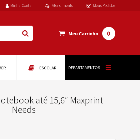
Minha Conta
Atendimento
Meus Pedidos
0
Meu Carrinho
DEPARTAMENTOS
MER
ESCOLAR
otebook até 15,6″ Maxprint
Needs