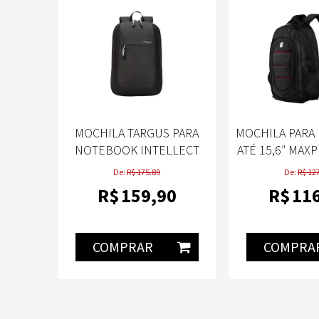
MOCHILA TARGUS PARA
MOCHILA PARA
NOTEBOOK INTELLECT
ATÉ 15,6″ MAX
ESSENTIALS 15.6" - TSB966
De:
R$ 175.89
De:
R$ 12
R$
159
,90
R$
11
COMPRAR
COMPRA