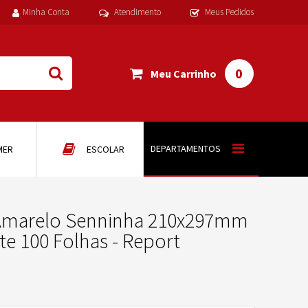
Minha Conta
Atendimento
Meus Pedidos
0
Meu Carrinho
DEPARTAMENTOS
MER
ESCOLAR
4 Amarelo Senninha 210x297mm
te 100 Folhas - Report