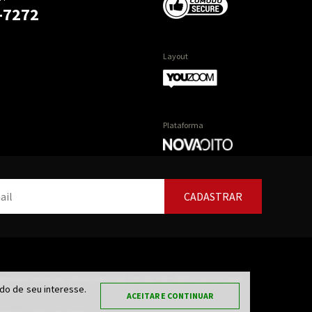
-7272
Layout
Plataforma
CADASTRAR
ues por nossa loja virtual zornimat.com.br, não válidos para as lojas
o de seu interesse.
ACEITAR E CONTINUAR