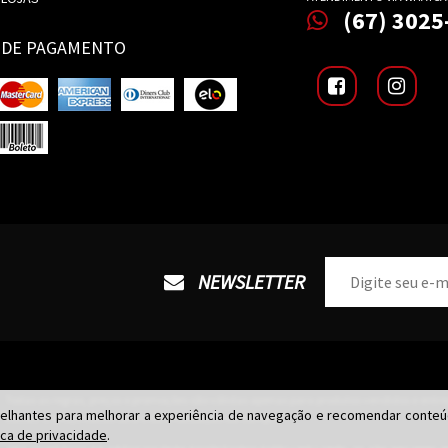
(67) 3025
 DE PAGAMENTO
NEWSLETTER
Todas as regras, preços e promoções são válidas apenas para produtos vendidos e entreg
lhantes para melhorar a experiência de navegação e recomendar conteúd
físicas. O preço válido será o da finalização da compra.
ica de privacidade
.