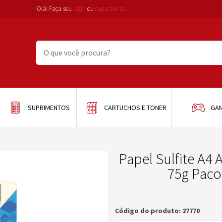
Olá! Faça seu
login
ou
cadastre-se
SUPRIMENTOS
CARTUCHOS E TONER
GA
Papel Sulfite A
75g Paco
Código do produto: 27770