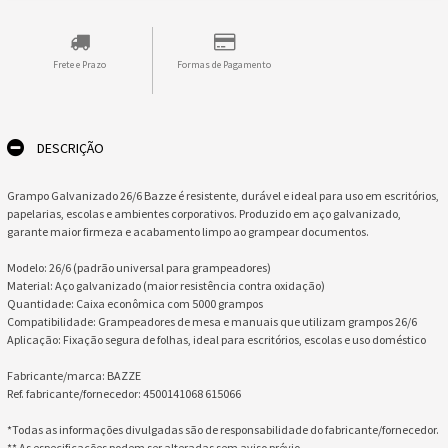
Frete e Prazo
Formas de Pagamento
DESCRIÇÃO
Grampo Galvanizado 26/6 Bazze é resistente, durável e ideal para uso em escritórios,
papelarias, escolas e ambientes corporativos. Produzido em aço galvanizado,
garante maior firmeza e acabamento limpo ao grampear documentos.
Modelo: 26/6 (padrão universal para grampeadores)
Material: Aço galvanizado (maior resistência contra oxidação)
Quantidade: Caixa econômica com 5000 grampos
Compatibilidade: Grampeadores de mesa e manuais que utilizam grampos 26/6
Aplicação: Fixação segura de folhas, ideal para escritórios, escolas e uso doméstico
Fabricante/marca: BAZZE
Ref. fabricante/fornecedor: 4500141068 615066
*Todas as informações divulgadas são de responsabilidade do fabricante/fornecedor.
** As especificações podem ser alteradas sem aviso prévio.