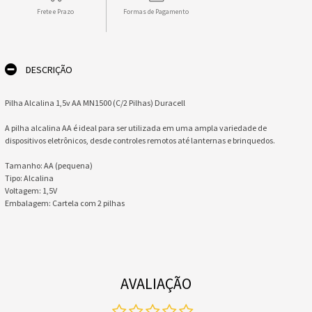
Frete e Prazo
Formas de Pagamento
DESCRIÇÃO
Pilha Alcalina 1,5v AA MN1500 (C/2 Pilhas) Duracell
A pilha alcalina AA é ideal para ser utilizada em uma ampla variedade de
dispositivos eletrônicos, desde controles remotos até lanternas e brinquedos.
Tamanho: AA (pequena)
Tipo: Alcalina
Voltagem: 1,5V
Embalagem: Cartela com 2 pilhas
AVALIAÇÃO