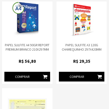
PAPEL SULFITE A4 90GR REPORT
PAPEL SULFITE A3 120G
PREMIUM BRANCO 210X297MM
CHAMEQUINHO 297X420MM
PACOTE 500 FOLHAS
PACOTE 50 FOLHAS -
CHAMEQUINHO
R$
56
,80
R$
29
,35
COMPRAR
COMPRAR