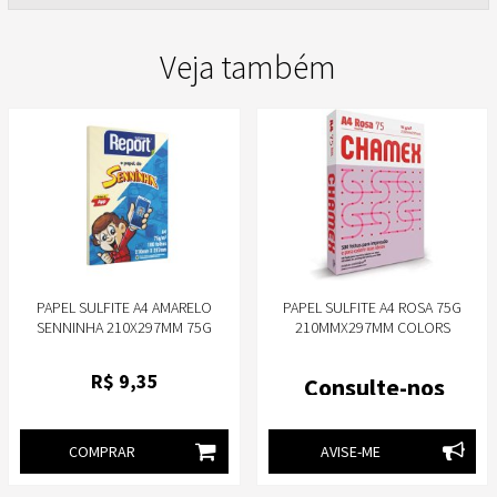
Veja também
PAPEL SULFITE A4 AMARELO
PAPEL SULFITE A4 ROSA 75G
SENNINHA 210X297MM 75G
210MMX297MM COLORS
PACOTE 100 FOLHAS - REPORT
PACOTE COM 500 FOLHAS
CHAMEX
R$
9
,35
Consulte-nos
COMPRAR
AVISE-ME