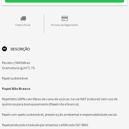
Frete e Prazo
Formas de Pagamento
DESCRIÇÃO
Pacote c/500 folhas
Gramatura (g/m²): 75.
Papel sustentável.
Papel Não Branco
Papel feito 100% com fibras de cana de açúcar, na cor NAT (natural) sem uso de
químicos para branqueamento (Papel não é branco).
Papel com apelo sustentável, preservação ambiental e responsabilidade social.
Papel produzido e testado por empresa certificada ISO 9001.