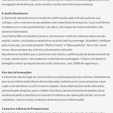
navegador de endereços, onde consta a razão social de nossa empresa.
E-mails Duvidosos
A Zornimat somente envia e-mails de confirmação após a finalização da sua
compra, com o número do seu pedido e sem download de arquivos. Caso você tenha
recebido um e-mail questionável, não abra, não clique em links e também não
autorize downloads.
Caso tenha feito um pedido conosco, enviamos e-mails em todos os status do seu
pedido, assim, você pode acompanhar quando será sua entrega. Se preferir, verifique
pelo nosso site, por meio do botão "Minha Conta" e "Meus pedidos". Para não correr
riscos, deixe sempre seu antivírus atualizado e ativado.
Ressaltamos também que a Zornimat não solicita confirmação de dados através de
e-mail, sendo assim, não responda a este tipo de mensagem. O banco de dados é
protegido contra qualquer tipo de ação criminosa, com 100% de segurança.
Uso das Informações
A Zornimat não divulga ou comercializa os dados pessoais dos clientes. Entendemos
que essas informações foram fornecidas pela confiança em nossa empresa e que
cabe a nós devolver a você o mesmo respeito. Suas informações serão utilizadas
somente pela empresa, para conferir e facilitar o preenchimento do pedido, fazer
análise de perfis e estatísticas visando à melhoria das operações do site, envio de
conteúdo, comunicados, materiais promocionais e informações.
Cadastro e Material Promocional