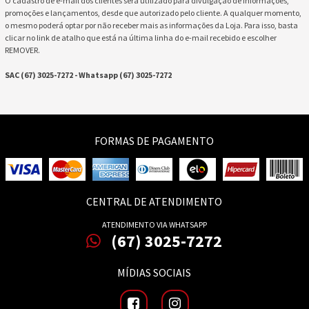
O cadastro de e-mail dos clientes será utilizado para divulgação de informações,
promoções e lançamentos, desde que autorizado pelo cliente. A qualquer momento,
o mesmo poderá optar por não receber mais as informações da Loja. Para isso, basta
clicar no link de atalho que está na última linha do e-mail recebido e escolher
REMOVER.
SAC (67) 3025-7272 - Whatsapp (67) 3025-7272
FORMAS DE PAGAMENTO
CENTRAL DE ATENDIMENTO
ATENDIMENTO VIA WHATSAPP
(67) 3025-7272
MÍDIAS SOCIAIS