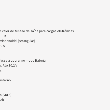
o valor de tensão de saída para cargas eletrônicas
±1 Hz
missenoidal (retangular)
10 A
Passa a operar no modo Bateria
a: Até 10,2 V
a:
 interno
do (VRLA)
7 Ah
 -
 -