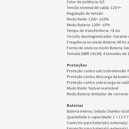
Fator de potência: 0,5
Tensão nominal de saída: 120 V~
Regulação da tensão:
Modo Rede: 120V~ ±10%
Modo Bateria: 120V~ ±5%
Tempo de transferência: <8 ms
Circuito desmagnetizador: Garante 
Frequência no modo Bateria: 60 Hz 
Forma de onda no modo Bateria: Se
Tomada (NBR 14136): 4 tomadas de 
Proteções
Proteção contra sub/sobretensão: 
Proteção contra descarga da bateri
Proteção contra sobrecarga na saíd
Modo Rede: fusível rearmável
Modo Bateria: limitador de corrente
Baterias
Bateria interna: Selada chumbo-áci
Quantidade e capacidade: 1 × 12 V 
Conector para bateria(s) externa(s)
Expansão para bateria(s) externa(s)