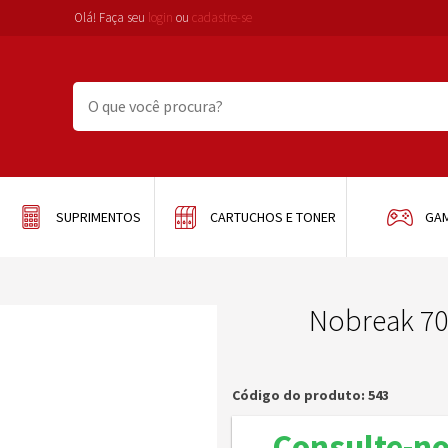
Olá! Faça seu
login
ou
cadastre-se
SUPRIMENTOS
CARTUCHOS E TONER
GA
Nobreak 700
Código do produto: 543
Consulte-n