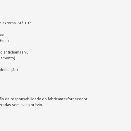
 -
 externa: Até 10 h
to
 269 mm
eto antichamas V0
uipamento)
densação)
ão de responsabilidade do fabricante/fornecedor.
eradas sem aviso prévio.