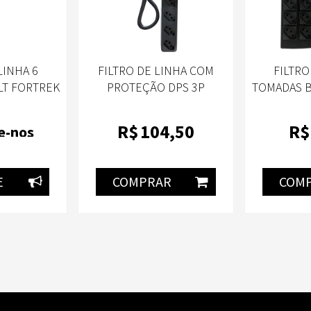
LINHA 6
FILTRO DE LINHA COM
FILTRO
LT FORTREK
PROTEÇÃO DPS 3P
TOMADAS B
01
ENERGIA 5 CLAMPER
PRETO
R$
104
,50
R$
e-nos
E
COMPRAR
COM