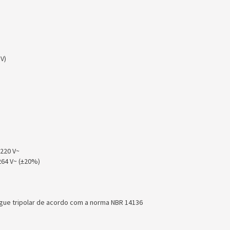
DV)
/ 220 V~
-264 V~ (±20%)
gue tripolar de acordo com a norma NBR 14136