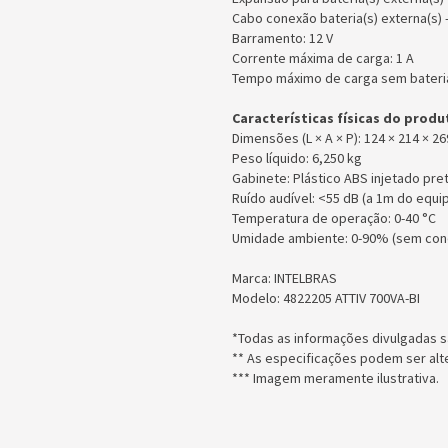
Cabo conexão bateria(s) externa(s)
Barramento: 12 V
Corrente máxima de carga: 1 A
Tempo máximo de carga sem bateria
Características físicas do produ
Dimensões (L × A × P): 124 × 214 ×
Peso líquido: 6,250 kg
Gabinete: Plástico ABS injetado pr
Ruído audível: <55 dB (a 1m do eq
Temperatura de operação: 0-40 °C
Umidade ambiente: 0-90% (sem con
Marca: INTELBRAS
Modelo: 4822205 ATTIV 700VA-BI
*Todas as informações divulgadas s
** As especificações podem ser alt
*** Imagem meramente ilustrativa.