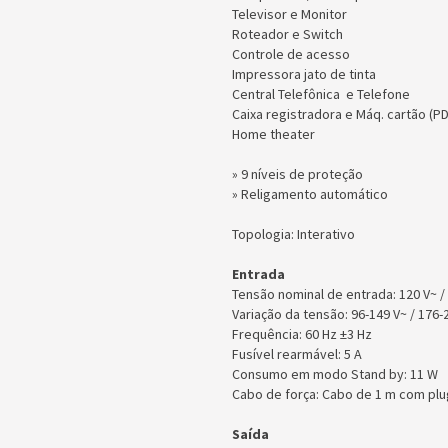
Televisor e Monitor
Roteador e Switch
Controle de acesso
Impressora jato de tinta
Central Telefônica e Telefone
Caixa registradora e Máq. cartão (P
Home theater
» 9 níveis de proteção
» Religamento automático
Topologia: Interativo
Entrada
Tensão nominal de entrada: 120 V~ 
Variação da tensão: 96-149 V~ / 176
Frequência: 60 Hz ±3 Hz
Fusível rearmável: 5 A
Consumo em modo Stand by: 11 W
Cabo de força: Cabo de 1 m com plu
Saída