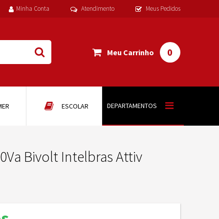
Minha Conta
Atendimento
Meus Pedidos
0
Meu Carrinho
DEPARTAMENTOS
MER
ESCOLAR
Va Bivolt Intelbras Attiv
os