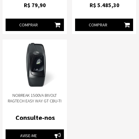
TOMADAS
R$
79
,90
R$
5.485
,30
COMPRAR
COMPRAR
NOBREAK 1500VA BIVOLT
RAGTECH EASY WAY GT CBU-TI
4176 COM EXPANSÃO PARA
BATERIA EXTERNA
Consulte-nos
AVISE-ME