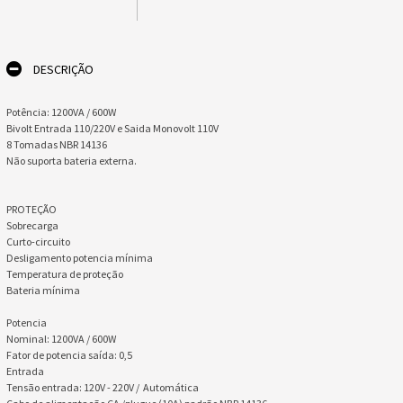
DESCRIÇÃO
Potência: 1200VA / 600W
Bivolt Entrada 110/220V e Saida Monovolt 110V
8 Tomadas NBR 14136
Não suporta bateria externa.
PROTEÇÃO
Sobrecarga
Curto-circuito
Desligamento potencia mínima
Temperatura de proteção
Bateria mínima
Potencia
Nominal: 1200VA / 600W
Fator de potencia saída: 0,5
Entrada
​Tensão entrada: 120V - 220V / Automática