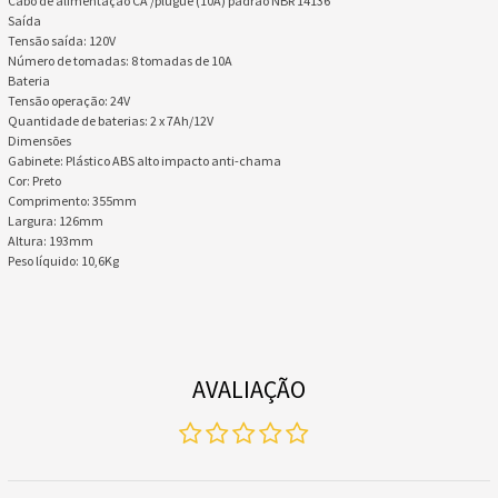
Cabo de alimentação CA /plugue (10A) padrão NBR 14136
Saída
​Tensão saída: 120V
Número de tomadas: 8 tomadas de 10A
Bateria
Tensão operação: 24V
Quantidade de baterias: 2 x 7Ah/12V
Dimensões
Gabinete: Plástico ABS alto impacto anti-chama
Cor: Preto
Comprimento: 355mm
Largura: 126mm
Altura: 193mm
Peso líquido: 10,6Kg
AVALIAÇÃO