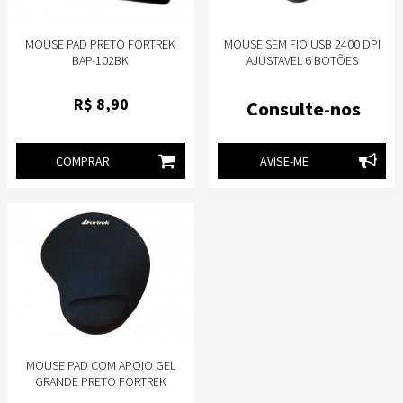
MOUSE PAD PRETO FORTREK
MOUSE SEM FIO USB 2400 DPI
BAP-102BK
AJUSTAVEL 6 BOTÕES
ERGONOMICO CLIQUE
SILENCIOSO MULTI - MO381
R$
8
,90
Consulte-nos
MS400
COMPRAR
AVISE-ME
MOUSE PAD COM APOIO GEL
GRANDE PRETO FORTREK