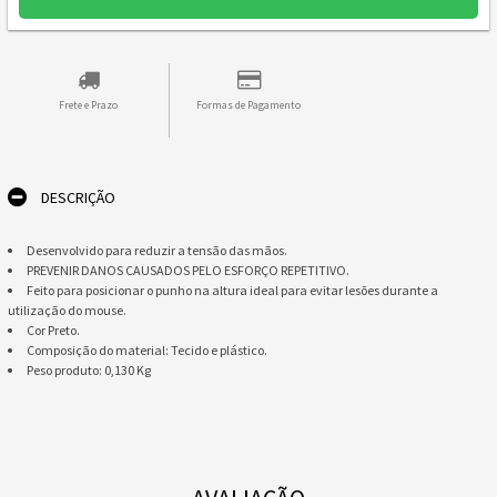
Frete e Prazo
Formas de Pagamento
DESCRIÇÃO
Desenvolvido para reduzir a tensão das mãos.
PREVENIR DANOS CAUSADOS PELO ESFORÇO REPETITIVO.
Feito para posicionar o punho na altura ideal para evitar lesões durante a
utilização do mouse.
Cor Preto.
Composição do material: Tecido e plástico.
Peso produto: 0,130 Kg