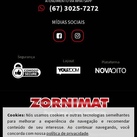
ATENDIMENTO VIA WHATSAPP
(67) 3025-7272
MÍDIAS SOCIAIS
Segurança
Layout
Plataforma
Cookies:
Nós usamos cookies e outras tecnologias semelhantes
para melhorar a experiência de navegação e recomendar
Todas as regras, preços e promoções são válidas apenas para produtos vendidos
conteúdo de seu interesse. Ao continuar navegando, você
e entregues por nossa loja virtual zornimat.com.br, não válidos para as lojas
concorda com nossa
política de privacidade
.
físicas. O preço válido será o da finalização da compra.