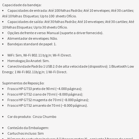
Capacidade da bandeja:
Capacidades de entrada: Até 100 folhas Padrão; Até 10 envelopes; Até 30 cartões;
Até 10 folhas Etiquetas; Up to 100 sheets Ofício.
Capacidades de saída: Até 30 folhas Padrão; Até 10 envelopes; Até 30 cartões; Até
10 folhas Etiquetas; Up to 30 sheets Ofício.
Opções de frente e verso: Manual (suporte a driver fornecido).
Alimentador de envelopes: Não.
Bandejas standard de papel: 1.
WiFi: Sim, Wi-Fi 802.11 b/g/n; Wi-Fi Direct.
Homologação Anatel: Sim.
Conectividade Padrão 1 USB 2.0 de alta velocidade (dispositivo); 1 Bluetooth Low
Energy; 1 Wi-Fi 802.11b/g/n; 1 Wi-Fi Direct.
Suprimentos de Reposição:
Frasco HP GT53 preto de 90 ml (~4.000 páginas);
Frasco HP GT52 ciano de 70 ml (~8.000 páginas);
Frasco HP GT52 magenta de 70 ml (~8.000 páginas);
Frasco HP GT52 amarelo de 70 ml (~8.000 páginas).
Cor do produto: Cinza Chumbo
Conteúdo da Embalagem:
Cartuchos incluso: Sim
Número de cartuchos Inclusos 4 (1 frascos pretos XL, conjunto 3 frascos de cores)