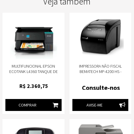
Veja também
MULTIFUNCIONAL EPSON
IMPRESSORA NÃO FISCAL
ECOTANK L4360 TANQUE DE
BEMATECH MP-4200 HS -
TINTA EPSON DUPLEX
46B4200HS00 USB, ETHERNET E
SERIAL
R$
2.360
,75
Consulte-nos
COMPRAR
AVISE-ME