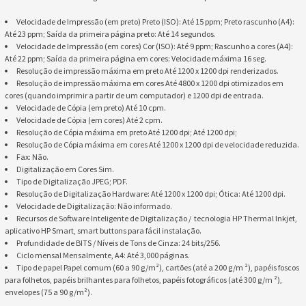
Velocidade de Impressão (em preto) Preto (ISO): Até 15 ppm; Preto rascunho (A4):
Até 23 ppm; Saída da primeira página preto: Até 14 segundos.
Velocidade de Impressão (em cores) Cor (ISO): Até 9 ppm; Rascunho a cores (A4):
Até 22 ppm; Saída da primeira página em cores: Velocidade máxima 16 seg.
Resolução de impressão máxima em preto Até 1200 x 1200 dpi renderizados.
Resolução de impressão máxima em cores Até 4800 x 1200 dpi otimizados em
cores (quando imprimir a partir de um computador) e 1200 dpi de entrada.
Velocidade de Cópia (em preto) Até 10 cpm.
Velocidade de Cópia (em cores) Até 2 cpm.
Resolução de Cópia máxima em preto Até 1200 dpi; Até 1200 dpi;
Resolução de Cópia máxima em cores Até 1200 x 1200 dpi de velocidade reduzida.
Fax: Não.
Digitalização em Cores Sim.
Tipo de Digitalização JPEG; PDF.
Resolução de Digitalização Hardware: Até 1200 x 1200 dpi; Ótica: Até 1200 dpi.
Velocidade de Digitalização: Não informado.
Recursos de Software Inteligente de Digitalização / tecnologia HP Thermal Inkjet,
aplicativo HP Smart, smart buttons para fácil instalação.
Profundidade de BITS / Níveis de Tons de Cinza: 24 bits/256.
Ciclo mensal Mensalmente, A4: Até 3,000 páginas.
Tipo de papel Papel comum (60 a 90 g/m²), cartões (até a 200 g/m ²), papéis foscos
para folhetos, papéis brilhantes para folhetos, papéis fotográficos (até 300 g/m ²),
envelopes (75 a 90 g/m²).