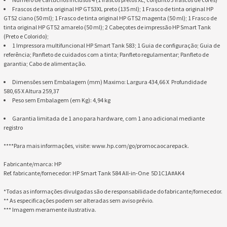
Frascos de tinta original HP GT53XL preto (135 ml); 1 Frasco de tinta original HP
GT52 ciano (50 ml); 1 Frasco de tinta original HP GT52 magenta (50 ml); 1 Frasco de
tinta original HP GT52 amarelo (50 ml); 2 Cabeçotes de impressão HP Smart Tank
(Preto e Colorido);
1 Impressora multifuncional HP Smart Tank 583; 1 Guia de configuração; Guia de
referência; Panfleto de cuidados com a tinta; Panfleto regulamentar; Panfleto de
garantia; Cabo de alimentação.
Dimensões sem Embalagem (mm) Maximo: Largura 434,66 X Profundidade
580,65 X Altura 259,37
Peso sem Embalagem (em Kg): 4,94 kg
Garantia limitada de 1 ano para hardware, com 1 ano adicional mediante
registro
****Para mais informações, visite: www.hp.com/go/promocaocarepack.
Fabricante/marca: HP
Ref. fabricante/fornecedor: HP Smart Tank 584 All-in-One 5D1C1A#AK4
*Todas as informações divulgadas são de responsabilidade do fabricante/fornecedor.
** As especificações podem ser alteradas sem aviso prévio.
*** Imagem meramente ilustrativa.