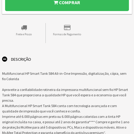
COMPRAR
Frete e Prazo
Formas de Pagamento
DESCRIÇÃO
Multifuncional HP Smart Tank 584 All-in-One Impressão, digitalização, cópia, sem
fio Colorida
Aproveite a confiabilidade rotineira da impressora multifuncional sem fio HP Smart
Tank 584 que proporciona a qualidade HP que você espera e a economia que você
precisa.
A Multifuncional HP Smart Tank 584 conta com tecnologia avançada e com
qualidade de impressão que você conhece e confia.
Imprime até 6.000 páginas em preto ou 6.000 páginas coloridas com a tinta HP
original incluída na caixa, e possui até 2 anos de garantia**** Compre e ganhe 1 ano
de proteção McAfee para até 5 dispositivos: PCs, Macs e dispositivos móveis. Ative o
McAfee Total Protection e garanta o benefício do antivírus premium”.­­­­­­­­­­­