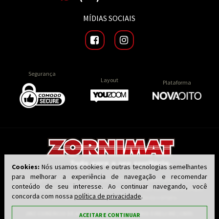
MÍDIAS SOCIAIS
Segurança
Layout
Plataforma
Cookies:
Nós usamos cookies e outras tecnologias semelhantes
para melhorar a experiência de navegação e recomendar
Todas as regras, preços e promoções são válidas apenas para produtos vendidos
conteúdo de seu interesse. Ao continuar navegando, você
e entregues por nossa loja virtual zornimat.com.br, não válidos para as lojas
concorda com nossa
política de privacidade
.
físicas. O preço válido será o da finalização da compra.
JMZ COMERCIO DE ARTIGOS PARA ESCRITORIO EIRELI ME | CNPJ:
ACEITAR E CONTINUAR