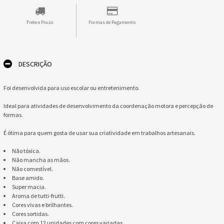
Frete e Prazo
Formas de Pagamento
DESCRIÇÃO
Foi desenvolvida para uso escolar ou entretenimento.
Ideal para atividades de desenvolvimento da coordenação motora e percepção de
formas.
É ótima para quem gosta de usar sua criatividade em trabalhos artesanais.
Não tóxica.
Não mancha as mãos.
Não comestível.
Base amido.
Super macia.
Aroma de tutti-frutti.
Cores vivas e brilhantes.
Cores sortidas.
Caixa com 12 unidades com cores variadas.