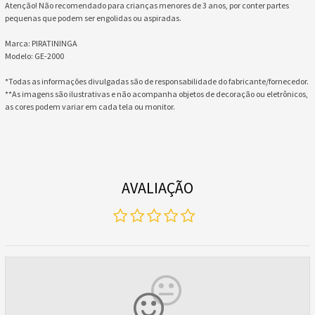
Atenção! Não recomendado para crianças menores de 3 anos, por conter partes
pequenas que podem ser engolidas ou aspiradas.
Marca: PIRATININGA
Modelo: GE-2000
*Todas as informações divulgadas são de responsabilidade do fabricante/fornecedor.
**As imagens são ilustrativas e não acompanha objetos de decoração ou eletrônicos,
as cores podem variar em cada tela ou monitor.
AVALIAÇÃO