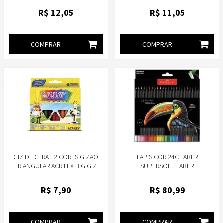
R$
12
,05
R$
11
,05
COMPRAR
COMPRAR
GIZ DE CERA 12 CORES GIZAO
LAPIS COR 24C FABER
TRIANGULAR ACRILEX BIG GIZ
SUPERSOFT FABER
ABELHINHAS REF. 9312
R$
7
,90
R$
80
,99
COMPRAR
COMPRAR