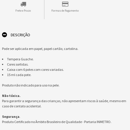
Frete e Prazo
Formas de Pagamento
DESCRIÇÃO
Pode ser aplicada em papel, papel cartão, cartolina.
Tempera Guache.
Cores sortidas.
Caixa com 6 potes com cores variadas.
15 ml cada pote.
Produto não indicado para uso na pele.
Não tóxica.
Para garantir a segurança das crianças, não apresentam riscos à saúde, mesmo em
caso de contato acidental.
Segurança
.
Produto Certificado no Âmbito Brasileiro de Qualidade - Portaria INMETRO.