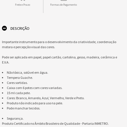
Frete e Prazo
Formas de Pagamento
DESCRIÇÃO
Importante instrumento para o desenvolvimento da criatividade, coordenação
motora e percepção visual das cores.
Pode ser aplicada em papel, papel cartão, cartolina, gesso, madeira, cerâmica e
E.V.A.
Não tóxica, solúvel em água.
Tempera Guache.
Cores sortidas.
Caixa com 6 potes com cores variadas.
15 ml cada pote.
Cores: Branco, Amarelo, Azul, Vermelho, Verde e Preto.
Produto não indicado para uso na pele.
Pode manchar tecidos.
Segurança.
Produto Certificado no Âmbito Brasileiro de Qualidade - Portaria INMETRO.