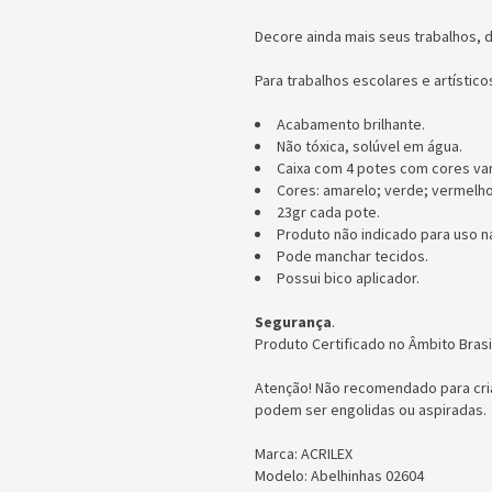
Decore ainda mais seus trabalhos, d
Para trabalhos escolares e artístico
Acabamento brilhante.
Não tóxica, solúvel em água.
Caixa com 4 potes com cores var
Cores: amarelo; verde; vermelho 
23gr cada pote.
Produto não indicado para uso na
Pode manchar tecidos.
Possui bico aplicador.
Segurança
.
​Produto Certificado no Âmbito Brasi
Atenção! Não recomendado para cri
podem ser engolidas ou aspiradas.
Marca: ACRILEX
Modelo: Abelhinhas 02604