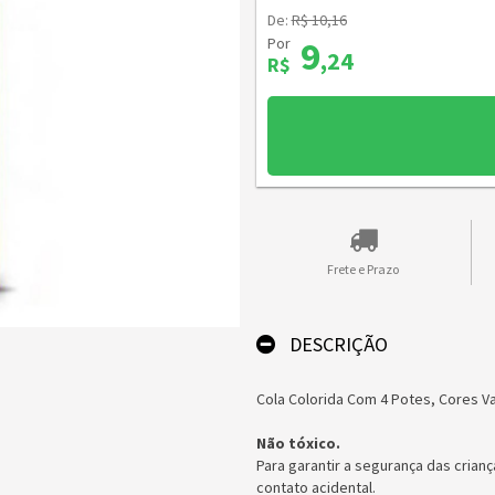
De:
R$ 10,16
Por
9
,24
R$
Frete e Prazo
DESCRIÇÃO
Cola Colorida Com 4 Potes, Cores Va
Não tóxico.
Para garantir a segurança das cria
contato acidental.