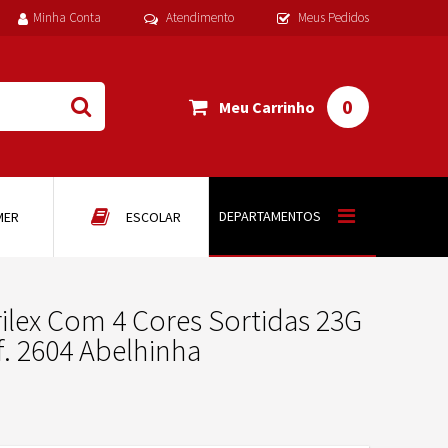
Minha Conta
Atendimento
Meus Pedidos
0
Meu Carrinho
DEPARTAMENTOS
MER
ESCOLAR
rilex Com 4 Cores Sortidas 23G
f. 2604 Abelhinha