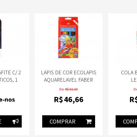
FITE C/ 2
LAPIS DE COR ECOLAPIS
COLA 
TICOS, 1
AQUARELAVEL FABER
L
VAL E UM
CASTELL 12 CORES
De:
R$ 51.33
D
OR -
R$
46
,66
R
e-nos
EO &L LEO
E
COMPRAR
COM