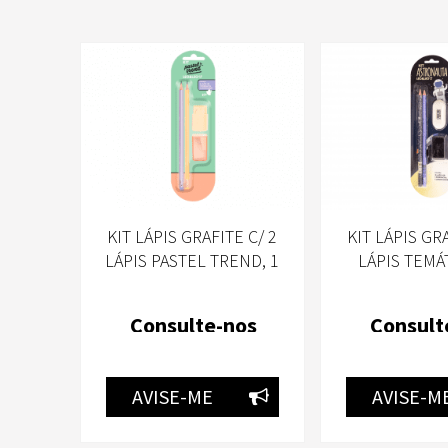
KIT LÁPIS GRAFITE C/ 2
KIT LÁPIS GRA
LÁPIS PASTEL TREND, 1
LÁPIS TEMÁ
BORRACHA E UM
BORRACHA O
APONTADOR - PASTEL LEO
APONTAD
Consulte-nos
Consult
& LEO
ASTRONAUTA L
AVISE-ME
AVISE-M