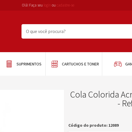
Olá! Faça seu
login
ou
cadastre-se
SUPRIMENTOS
CARTUCHOS E TONER
GA
Cola Colorida Ac
- Re
Código do produto: 12089