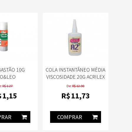
BASTÃO 10G
COLA INSTANTÂNEO MÉDIA
EO&LEO
VISCOSIDADE 20G ACRILEX
A2
e:
R$ 1.27
De:
R$ 12.90
$
1
,15
R$
11
,73
PRAR
COMPRAR