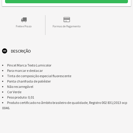
Frete e Prazo
Formas de Pagamento
DESCRIÇÃO
Pincel Marca Texto Lumicolor
Para marcar e destacar
Tinta de composição especial fluorescente
Ponta chanfrada de poliéster
Não recarregável
Cor Verde
Peso produto: 0,01
Produto certificado no âmbito brasileiro de qualidade, Registro 002 831/2013 ocp
0046.