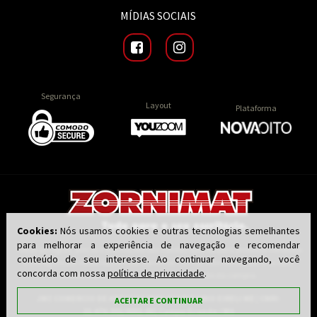
MÍDIAS SOCIAIS
Segurança
Layout
Plataforma
Cookies:
Nós usamos cookies e outras tecnologias semelhantes
para melhorar a experiência de navegação e recomendar
Todas as regras, preços e promoções são válidas apenas para produtos vendidos
conteúdo de seu interesse. Ao continuar navegando, você
e entregues por nossa loja virtual zornimat.com.br, não válidos para as lojas
concorda com nossa
política de privacidade
.
físicas. O preço válido será o da finalização da compra.
JMZ COMERCIO DE ARTIGOS PARA ESCRITORIO EIRELI ME | CNPJ:
ACEITAR E CONTINUAR
21.676.301/0001-00 | Campo Grande / MS