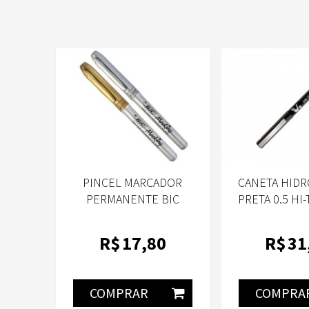
PINCEL MARCADOR
CANETA HIDR
PERMANENTE BIC
PRETA 0.5 HI
MARKING INTENSITY
BX-V5 P
CORES METÁLICAS, 1 PRATA
R$
17
,80
R$
31
E 1 DOURADO - PONTA
1.1MM - 2 UNIDADES
COMPRAR
COMPRA