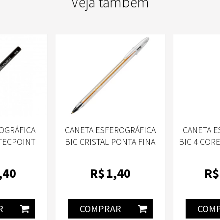
Veja também
OGRÁFICA
CANETA ESFEROGRÁFICA
CANETA E
-TECPOINT
BIC CRISTAL PONTA FINA
BIC 4 CORE
ILOT
PRECISÃO
VERMELH
FLUORES
,40
R$
1
,40
R$
R
COMPRAR
COM