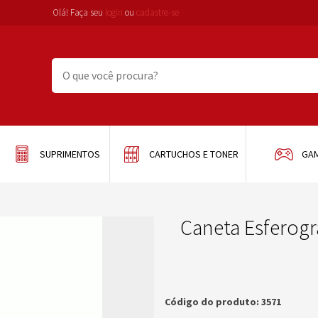
Olá! Faça seu
login
ou
cadastre-se
SUPRIMENTOS
CARTUCHOS E TONER
GA
Caneta Esferogr
Código do produto: 3571