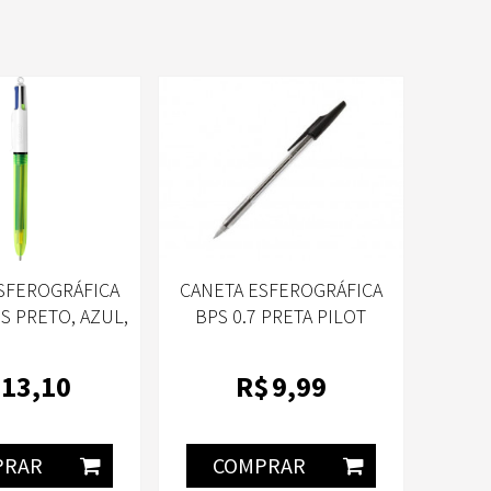
SFEROGRÁFICA
CANETA ESFEROGRÁFICA
S PRETO, AZUL,
BPS 0.7 PRETA PILOT
O E AMARELO
CENTE - BIC
13
,10
R$
9
,99
FLUO
PRAR
COMPRAR