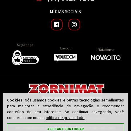
MÍDIAS SOCIAIS
Segurança
Layout
Plataforma
Cookies:
Nós usamos cookies e outras tecnologias semelhantes
para melhorar a experiência de navegação e recomendar
Todas as regras, preços e promoções são válidas apenas para produtos vendidos
conteúdo de seu interesse. Ao continuar navegando, você
e entregues por nossa loja virtual zornimat.com.br, não válidos para as lojas
concorda com nossa
política de privacidade
.
físicas. O preço válido será o da finalização da compra.
JMZ COMERCIO DE ARTIGOS PARA ESCRITORIO EIRELI ME | CNPJ:
ACEITAR E CONTINUAR