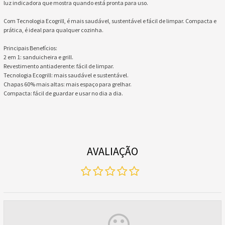
luz indicadora que mostra quando está pronta para uso.
Com Tecnologia Ecogrill, é mais saudável, sustentável e fácil de limpar. Compacta e
prática, é ideal para qualquer cozinha.
Principais Benefícios:
2 em 1: sanduicheira e grill.
Revestimento antiaderente: fácil de limpar.
Tecnologia Ecogrill: mais saudável e sustentável.
Chapas 60% mais altas: mais espaço para grelhar.
Compacta: fácil de guardar e usar no dia a dia.
AVALIAÇÃO