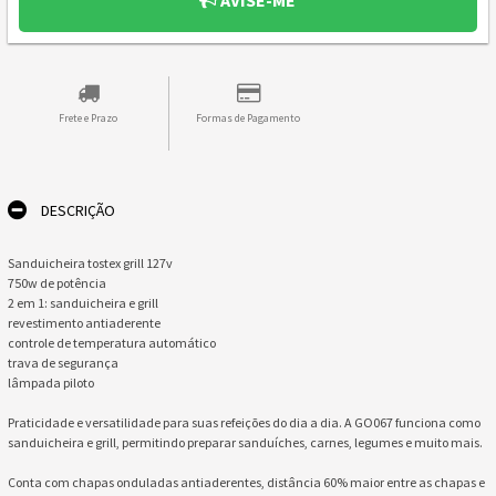
AVISE-ME
Frete e Prazo
Formas de Pagamento
DESCRIÇÃO
Sanduicheira tostex grill 127v
750w de potência
2 em 1: sanduicheira e grill
revestimento antiaderente
controle de temperatura automático
trava de segurança
lâmpada piloto
Praticidade e versatilidade para suas refeições do dia a dia. A GO067 funciona como
sanduicheira e grill, permitindo preparar sanduíches, carnes, legumes e muito mais.
Conta com chapas onduladas antiaderentes, distância 60% maior entre as chapas e