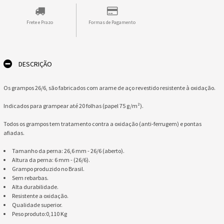
Frete e Prazo
Formas de Pagamento
DESCRIÇÃO
Os grampos 26/6, são fabricados com arame de aço revestido resistente à oxidação.
Indicados para grampear até 20 folhas (papel 75 g/m²).
Todos os grampos tem tratamento contra a oxidação (anti-ferrugem) e pontas
afiadas.
Tamanho da perna: 26,6 mm - 26/6 (aberto).
Altura da perna: 6 mm - (26/6).
Grampo produzido no Brasil.
Sem rebarbas.
Alta durabilidade.
Resistente a oxidação.
Qualidade superior.
​Peso produto:0,110 Kg