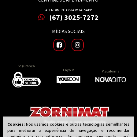
ATENDIMENTO VIA WHATSAPP
(67) 3025-7272
MÍDIAS SOCIAIS
Segurança
Layout
Plataforma
Cookies:
Nós usamos cookies e outras tecnologias semelhantes
para melhorar a experiência de navegação e recomendar
Todas as regras, preços e promoções são válidas apenas para produtos vendidos
conteúdo de seu interesse. Ao continuar navegando, você