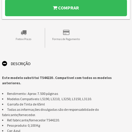
COMPRAR
Frete e Prazo
Formas de Pagamento
DESCRIÇÃO
Este modelo substitui T544220 . Compativel com todos os modelos
anteriores.
​Rendimento : Aprox: 7.500 páginas
​Modelos Compativeis: L5190, L3210, L3250, L3150, L3110.
Garrafa de Tinta de 65ml
Todas as informações divulgadas são de responsabilidade do
fabricante/fornecedor.
Ref. fabricante/fornecedor T544220.
Peso produto: 0,100 Kg
​Cor: Azul