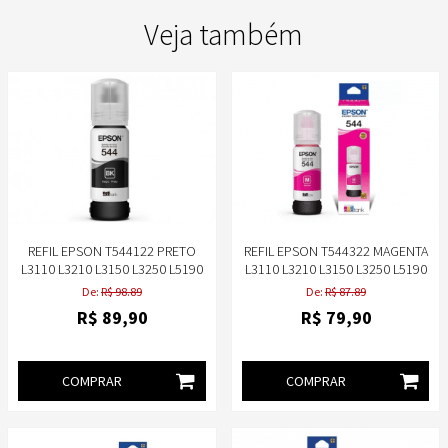
Veja também
REFIL EPSON T544122 PRETO
REFIL EPSON T544322 MAGENTA
L3110 L3210 L3150 L3250 L5190
L3110 L3210 L3150 L3250 L5190
ORIGINAL
ORIGINAL
De:
R$ 98.89
De:
R$ 87.89
R$
89
,90
R$
79
,90
COMPRAR
COMPRAR