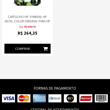
CARTUCHO HP 3YM80AL HP
667XL COLOR ORIGINAL PARA HP
2376, 2774, 2776, 6476
De:
R$ 290.79
R$
264
,35
COMPRAR
FORMAS DE PAGAMENTO
CENTRAL DE ATENDIMENTO