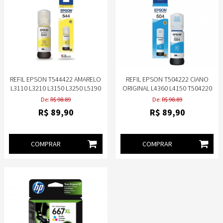
REFIL EPSON T544422 AMARELO
REFIL EPSON T504222 CIANO
L3110 L3210 L3150 L3250 L5190
ORIGINAL L4360 L4150 T504220
ORIGINAL
De:
R$ 98.89
De:
R$ 98.89
R$
89
,90
R$
89
,90
COMPRAR
COMPRAR