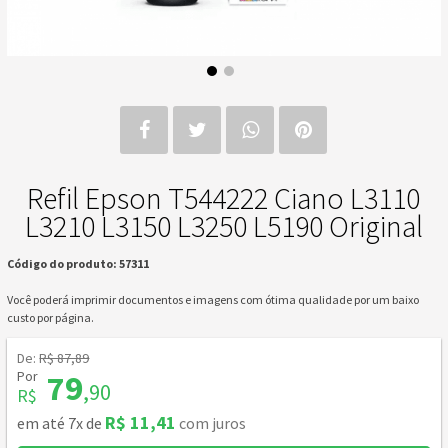
Refil Epson T544222 Ciano L3110
L3210 L3150 L3250 L5190 Original
Código do produto: 57311
Você poderá imprimir documentos e imagens com ótima qualidade por um baixo
custo por página.
De:
R$ 87,89
Por
79
,90
R$
R$ 11,41
em até 7x de
com juros