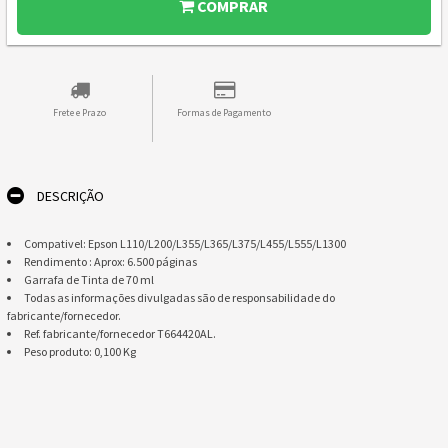
COMPRAR
Frete e Prazo
Formas de Pagamento
DESCRIÇÃO
Compativel: Epson L110/L200/L355/L365/L375/L455/L555/L1300
Rendimento : Aprox: 6.500 páginas
Garrafa de Tinta de 70 ml
Todas as informações divulgadas são de responsabilidade do
fabricante/fornecedor.
Ref. fabricante/fornecedor T664420AL.
Peso produto: 0,100 Kg