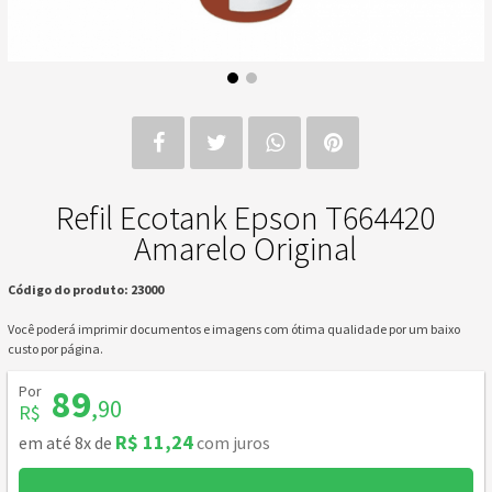
Refil Ecotank Epson T664420
Amarelo Original
Código do produto: 23000
Você poderá imprimir documentos e imagens com ótima qualidade por um baixo
custo por página.
Por
89
,90
R$
R$ 11,24
em até 8x de
com juros