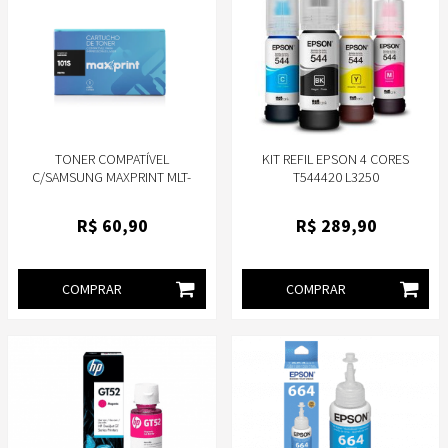
TONER COMPATÍVEL
KIT REFIL EPSON 4 CORES
C/SAMSUNG MAXPRINT MLT-
T544420 L3250
D101S 2165 3405
R$
60
,90
R$
289
,90
COMPRAR
COMPRAR