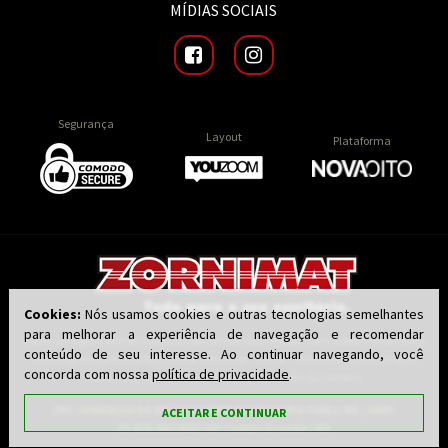
MÍDIAS SOCIAIS
Segurança
Layout
Plataforma
Cookies:
Nós usamos cookies e outras tecnologias semelhantes
para melhorar a experiência de navegação e recomendar
Todas as regras, preços e promoções são válidas apenas para produtos vendidos
conteúdo de seu interesse. Ao continuar navegando, você
e entregues por nossa loja virtual zornimat.com.br, não válidos para as lojas
concorda com nossa
política de privacidade
.
físicas. O preço válido será o da finalização da compra.
JMZ COMERCIO DE ARTIGOS PARA ESCRITORIO EIRELI ME | CNPJ:
ACEITAR E CONTINUAR
21.676.301/0001-00 | Campo Grande / MS